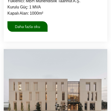
Yüklenici: MBH Mühendislik Taahhüt A.Ş.
Kurulu Güç: 1 MVA
Kapalı Alan: 1000m²
Daha fazla oku