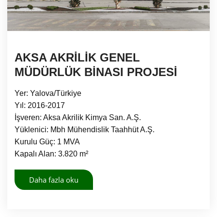
AKSA AKRİLİK GENEL
MÜDÜRLÜK BİNASI PROJESİ
Yer: Yalova/Türkiye
Yıl: 2016-2017
İşveren: Aksa Akrilik Kimya San. A.Ş.
Yüklenici: Mbh Mühendislik Taahhüt A.Ş.
Kurulu Güç: 1 MVA
Kapalı Alan: 3.820 m²
Daha fazla oku